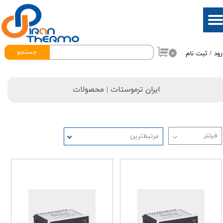
حساب کاربری من
تغییر گذر واژه
جستجو
۰
رود
/
ثبت نام
سفارشات
خروج از حساب کاربری
ایران ترموستات
| محصولات
مرتبط‌ترین