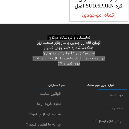
کره SU105PRRN اصل
اتمام موجودی
نمایشگاه و فروشگاه مرکزی:
تهران لاله زار جنوبی پاساژ بازار صنعت زیر
همکف، شماره ۷\۰، جهان کنترل
انبار مرکزی و دفترفروش اینترنتی:
تهران خیابان لاله زار جنوبی پاساژ ادیسون طبقه
دوم شماره ۶۷
درباره ایران ترموستات
نحوه سفارش
قوانین سایت
درباره ما
نحوه خرید از ما
تماس با ما
شرایط ارسال چطوره؟
روش های ارسال کالا
چرا به ما اعتماد کنید ؟