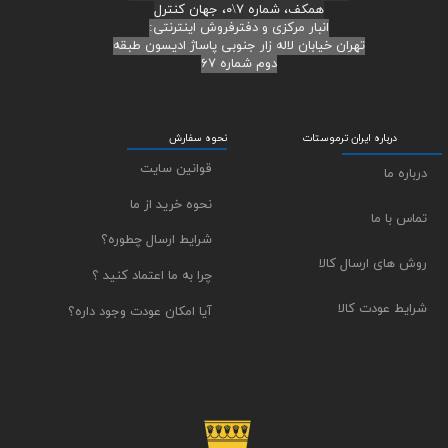
همکف، شماره ۷\۰، جهان کنترل
انبار مرکزی و دفترفروش اینترنتی:
تهران خیابان لاله زار جنوبی پاساژ ادیسون طبقه
دوم شماره ۶۷
درباره ایران ترموستات
نحوه سفارش
قوانین سایت
درباره ما
نحوه خرید از ما
تماس با ما
شرایط ارسال چطوره؟
روش های ارسال کالا
چرا به ما اعتماد کنید ؟
شرایط عودت کالا
آیا امکان عودت وجود داره؟