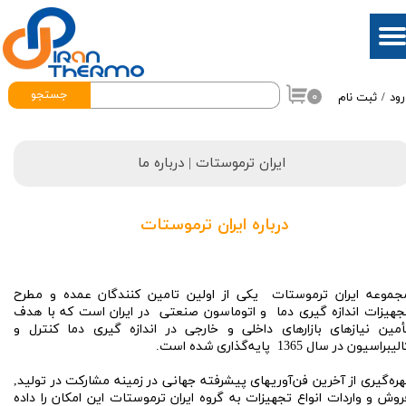
حساب کاربری من
تغییر گذر واژه
جستجو
۰
رود
/
ثبت نام
سفارشات
خروج از حساب کاربری
ایران ترموستات | د
رباره ما
​درباره ایران ترموستات
جموعه ایران ترموستات یکی از اولین تامین کنندگان عمده و مطرح
جهیزات اندازه گیری دما و اتوماسون صنعتی در ايران است كه با هدف
أمين نيازهاى بازارهاى داخلى و خارجى در اندازه گیری دما کنترل و
لیبراسیون در سال 1365 پايه‌گذارى شده‌ است.
هره‌گيرى از آخرين فن‌آوريهاى پيشرفته جهانى در زمينه مشارکت در توليد,
روش و واردات انواع تجهیزات به گروه ایران ترموستات اين امكان را داده