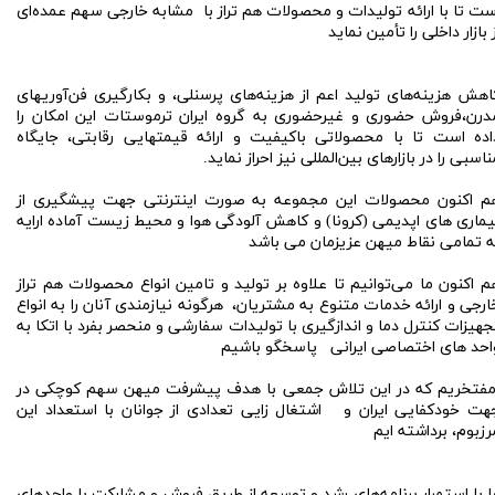
ست تا با ارائه توليدات و محصولات هم تراز با مشابه خارجى سهم عمده‌اى
ز بازار داخلى را تأمين نمايد
اهش هزينه‌هاى توليد اعم از هزينه‌هاى پرسنلى، و بكارگيرى فن‌آوريهاى
درن،فروش حضوری و غیرحضوری به گروه ایران ترموستات این امكان را
اده است تا با محصولاتى باكيفيت و ارائه قيمتهايى رقابتى، جايگاه
ناسبى را در بازارهاى بين‌المللى نیز احراز نمايد.
م اکنون محصولات این مجموعه به صورت اینترنتی جهت پیشگیری از
یماری های اپدیمی (کرونا) و کاهش آلودگی هوا و محیط زیست آماده ارايه
ه تمامی نقاط میهن عزیزمان می باشد
م اكنون ما مى‌توانيم تا علاوه بر توليد و تامین انواع محصولات هم تراز
ارجی و ارائه خدمات متنوع به مشتريان، هرگونه نيازمندى آنان را به انواع
جهیزات کنترل دما و اندازگیری با توليدات سفارشى و منحصر بفرد با اتكا به
احد های اختصاصى ایرانی پاسخگو باشيم
فتخریم که در این تلاش جمعی با هدف پیشرفت میهن سهم کوچکی در
هت خودکفایی ایران و اشتغال زایی تعدادی از جوانان با استعداد این
رزبوم، برداشته ایم
ا با استمرار برنامه‌هاى رشد و توسعه از طريق فروش و مشارکت با واحد‌هاى