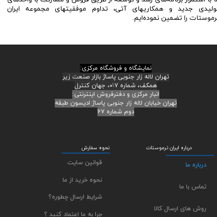
وليدى جديد و همكاريهاى آتى، تداوم موفقيتهاى مجموعه ایران
رموستات را تضمين نموده‌ايم.
نمایشگاه و فروشگاه مرکزی:
تهران لاله زار جنوبی پاساژ بازار صنعت زیر
همکف، شماره ۷\۰، جهان کنترل
انبار مرکزی و دفترفروش اینترنتی:
تهران خیابان لاله زار جنوبی پاساژ ادیسون طبقه
دوم شماره ۶۷
درباره ایران ترموستات
نحوه سفارش
قوانین سایت
درباره ما
نحوه خرید از ما
تماس با ما
شرایط ارسال چطوره؟
روش های ارسال کالا
چرا به ما اعتماد کنید ؟