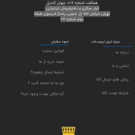
همکف، شماره ۷\۰، جهان کنترل
انبار مرکزی و دفترفروش اینترنتی:
تهران خیابان لاله زار جنوبی پاساژ ادیسون طبقه
دوم شماره ۶۷
درباره ایران ترموستات
نحوه سفارش
قوانین سایت
درباره ما
نحوه خرید از ما
تماس با ما
شرایط ارسال چطوره؟
روش های ارسال کالا
چرا به ما اعتماد کنید ؟
شرایط عودت کالا
آیا امکان عودت وجود داره؟