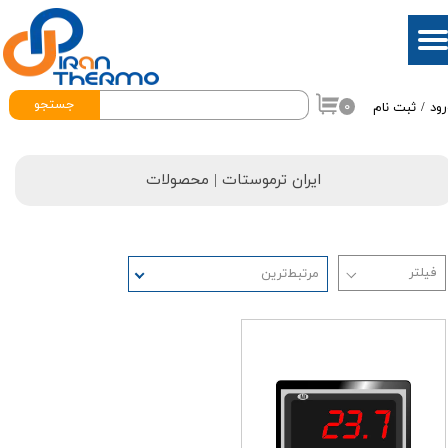
حساب کاربری من
تغییر گذر واژه
جستجو
۰
رود
/
ثبت نام
سفارشات
خروج از حساب کاربری
ایران ترموستات
| محصولات
مرتبط‌ترین