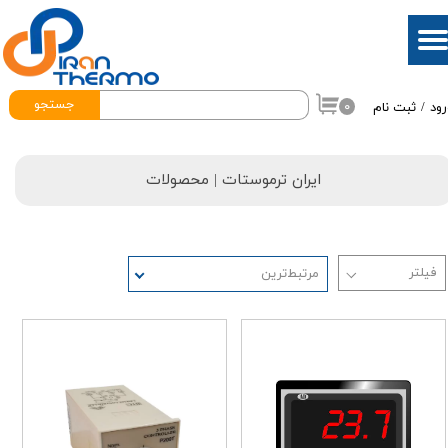
حساب کاربری من
تغییر گذر واژه
جستجو
۰
رود
/
ثبت نام
سفارشات
خروج از حساب کاربری
ایران ترموستات
| محصولات
مرتبط‌ترین