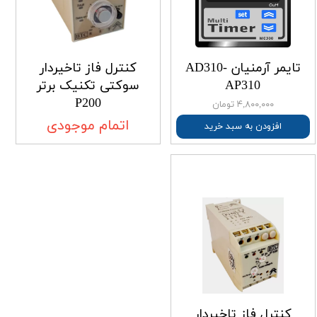
تایمر آرمنیان AD310-
کنترل فاز تاخیردار
AP310
سوکتی تکنیک برتر
P200
۴,۸۰۰,۰۰۰ تومان
اتمام موجودی
افزودن به سبد خرید
کنترل فاز تاخیردار