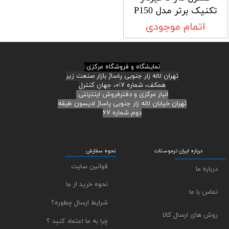
تکنیک برتر مدل P150
اتمام موجودی
نمایشگاه و فروشگاه مرکزی:
تهران لاله زار جنوبی پاساژ بازار صنعت زیر
همکف، شماره ۷\۰، جهان کنترل
انبار مرکزی و دفترفروش اینترنتی:
تهران خیابان لاله زار جنوبی پاساژ ادیسون طبقه
دوم شماره ۶۷
درباره ایران ترموستات
نحوه سفارش
قوانین سایت
درباره ما
نحوه خرید از ما
تماس با ما
شرایط ارسال چطوره؟
روش های ارسال کالا
چرا به ما اعتماد کنید ؟