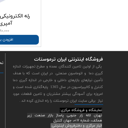
آمپری ERM
۱,۲۹۰,۰۰۰ ت
افزودن ب
فروشگاه اینترنتی ایران ترموستات
نح
یکی از اولین تامین کنندگان عمده و مطرح تجهیزات اندازه
گیری دما و اتوماسون صنعتی در ايران است كه با هدف
تأمين نيازهاى بازارهاى داخلى و خارجى در اندازه گیری دما
کنترل و کالیبراسیون در سال 1365 پايه‌گذارى شده‌ است و
امروزه برای آسودگی بیشتر مشتریان و تامین قطعات مورد
نیاز برقی سایت ایران ترموستات را راه اندازی کرده اند .
نمایشگاه و فروشگاه مرکزی:
تهران لاله زار جنوبی پاساژ بازار صنعت زیر
همکف، شماره ۷\۰، جهان کنترل
انبار مرکزی و دفترفروش اینترنتی: