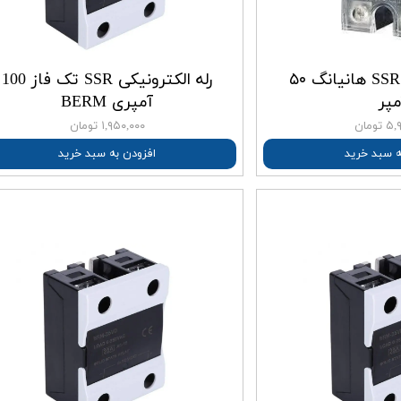
پل
رله اس اس ار SSR هانیانگ ۵۰
رله الکترونیکی SSR تک فاز 100
مپر
آمپری BERM
ومان
۱,۹۵۰,۰۰۰ تومان
ه سبد خرید
افزودن به سبد خرید