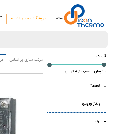
خانه
فروشگاه محصولات
آ
ترموستات
کنترلرهای ورودی خروجی مول
ترموکوپل و سنسوردما
قیمت
مرتب سازی بر اساس
مرت
دیتا لاگر و رکوردر
۰ تومان - ۵,۹۰۰,۰۰۰ تومان
ولت متر آمپر متر
Brand
دورسنج سرعت سنج
رطوبت سنج
ولتاژ ورودی
فشار سنج وزن سنج
برند
شمارشگر و تایمر دیجیتال