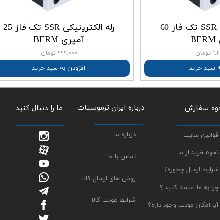
رله الکترونیکی SSR تک فاز 60
رله الکترونیکی SSR تک فاز 25
B
آمپری BERM
ومان
۹۹۹,۰۰۰ تومان
ه سبد خرید
افزودن به سبد خرید
درباره ایران ترموستات
وه سفارش
​​​​​​ما را دنبال کنید
درباره ما
قوانین سایت
نحوه خرید از ما
تماس با ما
شرایط ارسال چطوره؟
روش های ارسال کالا
چرا به ما اعتماد کنید ؟
شرایط عودت کالا
آیا امکان عودت وجود داره؟