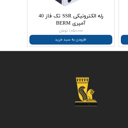
رله الکترونیکی SSR تک فاز 40
آمپری BERM
۱,۰۵۰,۰۰۰ تومان
افزودن به سبد خرید