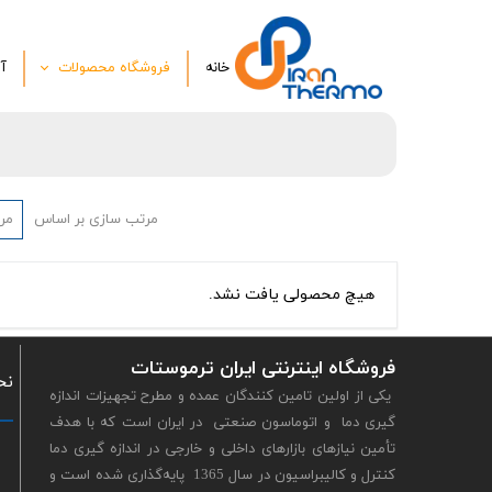
خانه
فروشگاه محصولات
آ
ترموستات
کنترلرهای ورودی خروجی مول
ترموکوپل و سنسوردما
مرتب سازی بر اساس
مرت
دیتا لاگر و رکوردر
ولت متر آمپر متر
هیچ محصولی یافت نشد.
دورسنج سرعت سنج
فروشگاه اینترنتی ایران ترموستات
رطوبت سنج
نح
یکی از اولین تامین کنندگان عمده و مطرح تجهیزات اندازه
فشار سنج وزن سنج
گیری دما و اتوماسون صنعتی در ايران است كه با هدف
تأمين نيازهاى بازارهاى داخلى و خارجى در اندازه گیری دما
شمارشگر و تایمر دیجیتال
کنترل و کالیبراسیون در سال 1365 پايه‌گذارى شده‌ است و