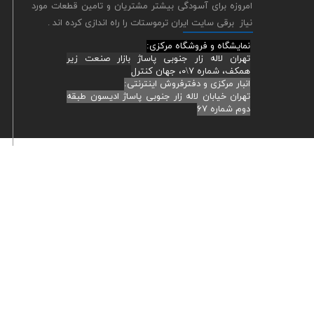
ترمومتر لیزری
امروزه برای آسودگی بیشتر مشتریان و تامین قطعات مورد
نیاز برقی سایت ایران ترموستات را راه اندازی کرده اند .
سنسور های صنعتی
نمایشگاه و فروشگاه مرکزی:
کابل و سیم های رابط ترموکو
تهران لاله زار جنوبی پاساژ بازار صنعت زیر
همکف، شماره ۷\۰، جهان کنترل
کنترل فاز و تایمر
انبار مرکزی و دفترفروش اینترنتی:
تهران خیابان لاله زار جنوبی پاساژ ادیسون طبقه
کنتاکتور و رله الکترونیکی
دوم شماره ۶۷