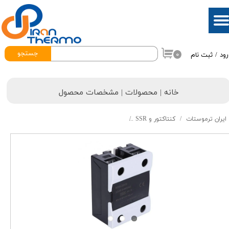
حساب کاربری من
تغییر گذر واژه
جستجو
۰
رود
/
ثبت نام
سفارشات
خروج از حساب کاربری
خانه | محصولات | مشخصات محصول
ایران ترموستات
کنتاکتور و SSR
رله الکترونیکی SSR تک فاز 100 آمپری BERM