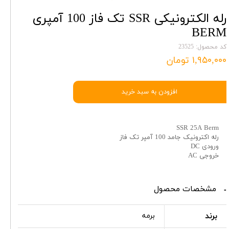
رله الکترونیکی SSR تک فاز 100 آمپری
BERM
کد محصول: 23525
۱,۹۵۰,۰۰۰ تومان
افزودن به سبد خرید
SSR 25A Berm
رله اکترونیک جامد 100 آمپر تک فاز
ورودی DC
خروجی AC
مشخصات محصول
برند
برمه