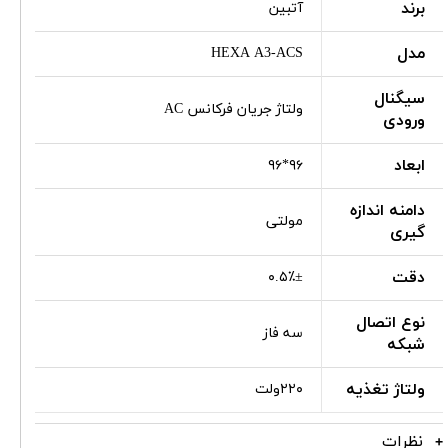
برند
آتبین
مدل
HEXA A3-ACS
سیگنال
ولتاژ جریان فرکانس AC
ورودی
ابعاد
۹۶*۹۶
دامنه اندازه
مولتی
گیری
دقت
۰.۵٪±
نوع اتصال
سه فاز
شبکه
ولتاژ تغذیه
۲۲۰ولت
نظرات