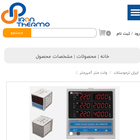
حساب کاربری من
تغییر گذر واژه
جستجو
۰
رود
/
ثبت نام
سفارشات
خروج از حساب کاربری
خانه | محصولات | مشخصات محصول
ایران ترموستات
ولت متر آمپرمتر
مولتی متر سه فاز آتبین مدل هگزا A3-ACS HEXA