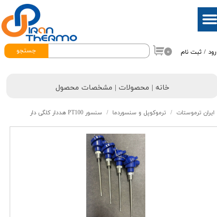
حساب کاربری من
تغییر گذر واژه
جستجو
۰
رود
/
ثبت نام
سفارشات
خروج از حساب کاربری
خانه | محصولات | مشخصات محصول
ایران ترموستات
ترموکوپل و سنسوردما
سنسور PT100 هددار کلگی دار