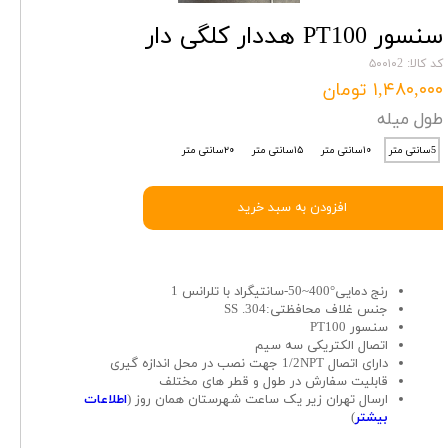
سنسور PT100 هددار کلگی دار
کد کالا: ۵۰۰۱۰2
۱,۴۸۰,۰۰۰ تومان
طول میله
5سانتی متر
۱۰سانتی متر
۱۵سانتی متر
۲۰سانتی متر
افزودن به سبد خرید
رنج دمایی°400~50-سانتیگراد با تلرانس 1
جنس غلاف محافظتی:SS .304
سنسور PT100
اتصال الکتریکی سه سیم
دارای اتصال 1/2NPT جهت نصب در محل اندازه گیری
قابلیت سفارش در طول و قطر های مختلف
ارسال تهران زیر یک ساعت شهرستان همان روز (
اطلاعات
بیشتر
)