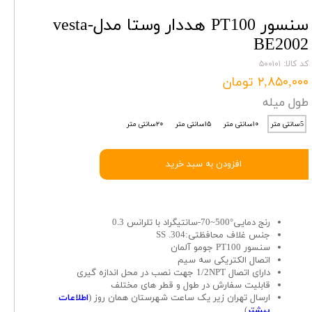
سنسور PT100 هددار وستا مدل-vesta
BE2002
کد کالا: ۵۰۰۱۰۱
۲,۸۵۰,۰۰۰ تومان
طول میله
5سانتی متر
۱۰سانتی متر
۱۵سانتی متر
۲۰سانتی متر
افزودن به سبد خرید
رنج دمایی°500~70-سانتیگراد با تلرانس 0.3
جنس غلاف محافظتی:SS .304
سنسور PT100 جومو آلمان
اتصال الکتریکی سه سیم
دارای اتصال 1/2NPT جهت نصب در محل اندازه گیری
قابلیت سفارش در طول و قطر های مختلف
ارسال تهران زیر یک ساعت شهرستان همان روز (
اطلاعات
بیشتر
)