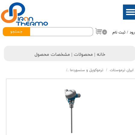
حساب کاربری من
تغییر گذر واژه
جستجو
۰
رود
/
ثبت نام
سفارشات
خروج از حساب کاربری
خانه | محصولات | مشخصات محصول
ایران ترموستات
ترموکوپل و سنسوردما
سنسور PT100 هددار وستا مدل-vesta BE2002