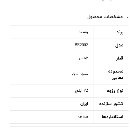
مشخصات محصول
برند
وستا
مدل
BE2002
قطر
۶میل
محدوده
۵۰۰+ ۷۰-
دمایی
نوع رزوه
۱/2 اینچ
کشور سازنده
ایران
استانداردها
ce-iso