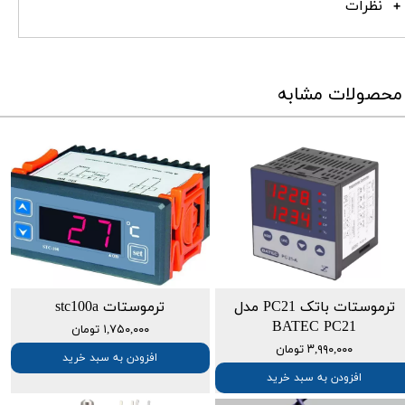
نظرات
محصولات مشابه
ترموستات باتک PC21 مدل
ترموستات stc100a
BATEC PC21
۱,۷۵۰,۰۰۰ تومان
۳,۹۹۰,۰۰۰ تومان
افزودن به سبد خرید
افزودن به سبد خرید