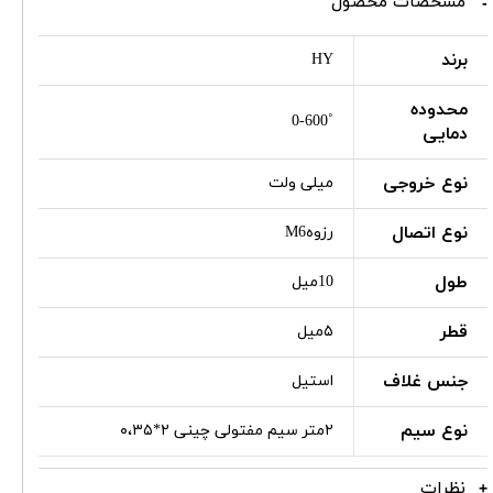
مشخصات محصول
برند
HY
محدوده
˚0-600
دمایی
نوع خروجی
میلی ولت
نوع اتصال
رزوهM6
طول
10میل
قطر
۵میل
جنس غلاف
استیل
نوع سیم
۲متر سیم مفتولی چینی ۲*۰،۳۵
نظرات