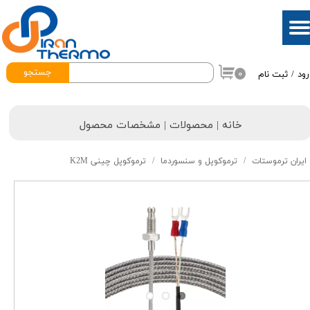
حساب کاربری من
تغییر گذر واژه
جستجو
۰
رود
/
ثبت نام
سفارشات
خروج از حساب کاربری
خانه | محصولات | مشخصات محصول
ایران ترموستات
ترموکوپل و سنسوردما
ترموکوپل چینی K2M