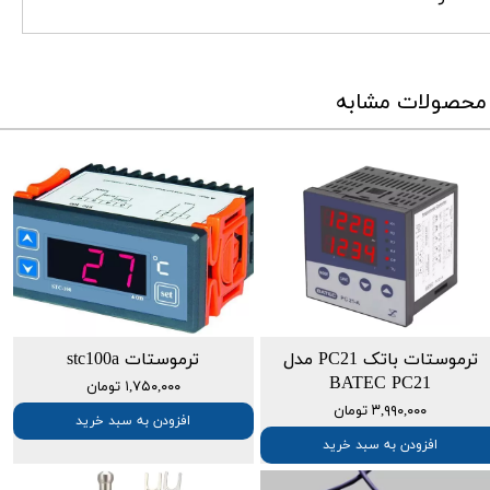
محصولات مشابه
ترموستات باتک PC21 مدل
ترموستات stc100a
BATEC PC21
۱,۷۵۰,۰۰۰ تومان
۳,۹۹۰,۰۰۰ تومان
افزودن به سبد خرید
افزودن به سبد خرید