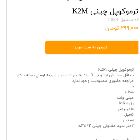
ترموکوپل چینی K2M
کد محصول: 110001
۲۹۹,۰۰۰ تومان
افزودن به سبد خرید
ترموکوپل چینی K2M
حداقل سفارش اینترنتی 3 عدد به جهت تامین هزینه ارسال بسته بندی
مراجعه حضوری محدودیت وجود ندارد
-
۰-۶۰۰
میلی ولت
رزوه M6
۱۰میلیمتر
۵میل
استیل
۲متر سیم مفتولی چینی ۲*۰،۳۵