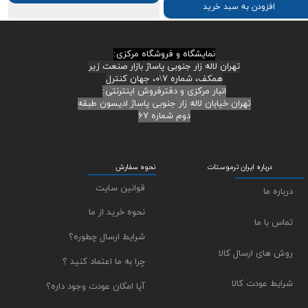
افزودن به سبد خرید
نمایشگاه و فروشگاه مرکزی:
تهران لاله زار جنوبی پاساژ بازار صنعت زیر
همکف، شماره ۷\۰، جهان کنترل
انبار مرکزی و دفترفروش اینترنتی:
تهران خیابان لاله زار جنوبی پاساژ ادیسون طبقه
دوم شماره ۶۷
درباره ایران ترموستات
نحوه سفارش
قوانین سایت
درباره ما
نحوه خرید از ما
تماس با ما
شرایط ارسال چطوره؟
روش های ارسال کالا
چرا به ما اعتماد کنید ؟
شرایط عودت کالا
آیا امکان عودت وجود داره؟