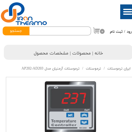
حساب کاربری من
تغییر گذر واژه
جستجو
۰
رود
/
ثبت نام
سفارشات
خروج از حساب کاربری
خانه | محصولات | مشخصات محصول
ایران ترموستات
ترموستات
ترموستات آرمنیان مدل AP202-AD203