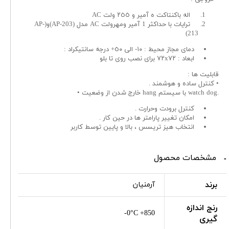
اله باكنتاكت ه آمير و ٢٥٥ ولت AC
ترايات با حداكثر 1 آمير ومهرولت AC مدل (AP-203)و(AP-
213)
دماى مجاز محيط : ١٠- الى ٥٠+ درجه سانتيكراد :
ابعاد : ٧٢x٧٢ براى نصب روى تا بلو
قابليت ها :
• كنترل ساده و هوشمند .
.watch dog با سيستم hang خارج شدن از وضعيت •
كنترل برودت وحرارت .
امكان تغيير پارامتر ها در حين كار .
انتخاب هيز تريسس ، بالا و پايين توسط كاربر
مشخصات محصول
برند
آرمنیان
رنج اندازه
0°C +850-
گیری