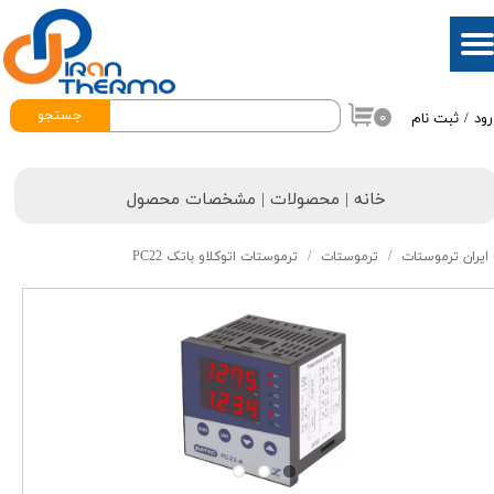
حساب کاربری من
تغییر گذر واژه
جستجو
۰
رود
/
ثبت نام
سفارشات
خروج از حساب کاربری
خانه | محصولات | مشخصات محصول
ایران ترموستات
ترموستات
ترموستات اتوکلاو باتک PC22