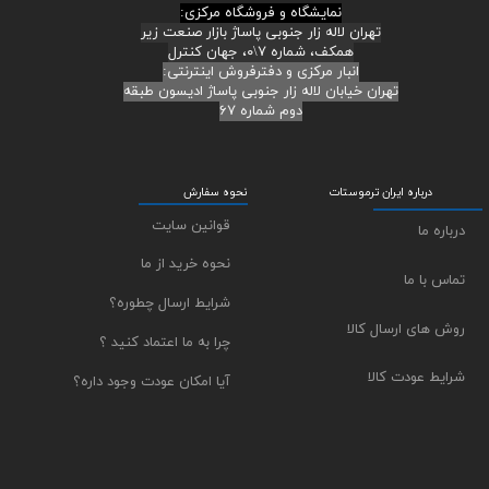
نمایشگاه و فروشگاه مرکزی:
تهران لاله زار جنوبی پاساژ بازار صنعت زیر
همکف، شماره ۷\۰، جهان کنترل
انبار مرکزی و دفترفروش اینترنتی:
تهران خیابان لاله زار جنوبی پاساژ ادیسون طبقه
دوم شماره ۶۷
درباره ایران ترموستات
نحوه سفارش
قوانین سایت
درباره ما
نحوه خرید از ما
تماس با ما
شرایط ارسال چطوره؟
روش های ارسال کالا
چرا به ما اعتماد کنید ؟
شرایط عودت کالا
آیا امکان عودت وجود داره؟