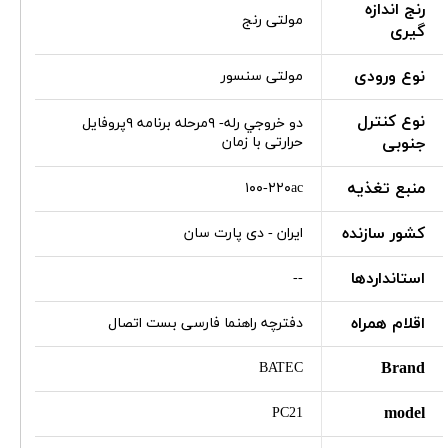
رنج اندازه
مولتی رنج
گیری
نوع ورودی
مولتی سنسور
نوع کنترل
دو خروجي رله- ۹مرحله برنامه ۹پروفایل
جنوبی
حرارتی با زمان
منبع تغذیه
۱۰۰-۲۲۰ac
کشور سازنده
ایران - دی پارت سان
استانداردها
--
اقلام همراه
دفترچه راهنما فارسی بست اتصال
Brand
BATEC
model
PC21