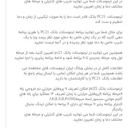
در این ترموستات شما می توانید شیب های کنترلی و مرحله های
مختلف دما و زمان تعیین نمایید
ترموستات PC21 باتک قادر است دما را به صورت ترکیبی از زمان و دما
تنظیم و ست کند
برای مثال شما می توانید برنامه ترموستات باتک PC21 را طوری برنامه
دهی کنید که در یک زمان خاص به دمای مورد نظر برسد ویا با یک
شیب خاص به دما مورد نظر رسیده و در آنجا ایست نمایید
همچنین می توانید در ترموستات باتک pc21 تعیین کنید بعد از مرحله
اول وارد مرحله جدیدی تا ۹ برنامه شود و ادامه برنامه پذیری را اجرا نمایید
اطلاعات کامل تر در بخش وبلاگ ایران ترموستات قابل مشاهده می
باشد همچنین شما در هر زمان امکان تماس یا ارسال پیام راجع به
اطلاعات باتک PC21 را با کارشناسان ما دارید
ترموستات باتک
pc21
امكان تعريف ٩ پروفايل حرارتي دو خروجي رله
۹مرحله برنامه ۹پروفایل حرارتی با زمان تعريف ١٢ عملكرد براي رله هاي
آلارم مولتي سنسور (سه سيمه)J,K,R,S,B,Pt100
کنترلر برنامه پذیر 9 مرحله ای دارای 9 برنامه با امکان لینک بدنبال
یکدیگر
در این ترموستات شما می توانید شیب های کنترلی و مرحله های
مختلف دما و زمان تعیین نمایید