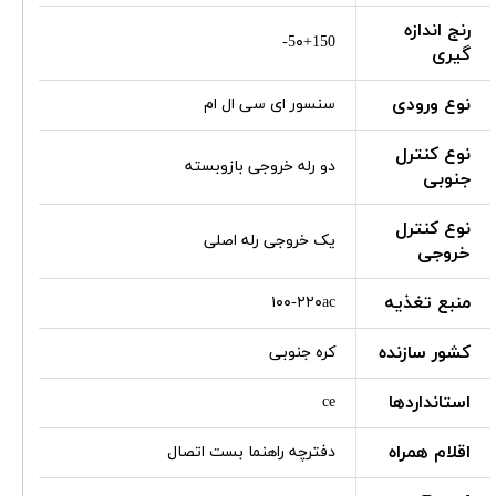
رنج اندازه
5۰+150-
گیری
نوع ورودی
سنسور ای سی ال ام
نوع کنترل
دو رله خروجی بازوبسته
جنوبی
نوع کنترل
یک خروجی رله اصلی
خروجی
منبع تغذیه
۱۰۰-۲۲۰ac
کشور سازنده
کره جنوبی
استانداردها
ce
اقلام همراه
دفترچه راهنما بست اتصال