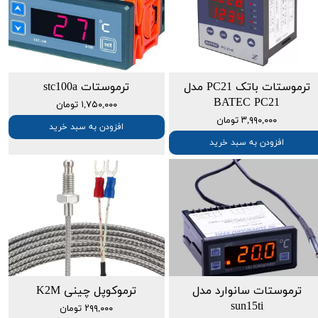
ترموستات باتک PC21 مدل
ترموستات stc100a
BATEC PC21
۱,۷۵۰,۰۰۰ تومان
۳,۹۹۰,۰۰۰ تومان
افزودن به سبد خرید
افزودن به سبد خرید
ترموستات سانوارد مدل
ترموکوپل چینی K2M
sun15ti
۲۹۹,۰۰۰ تومان