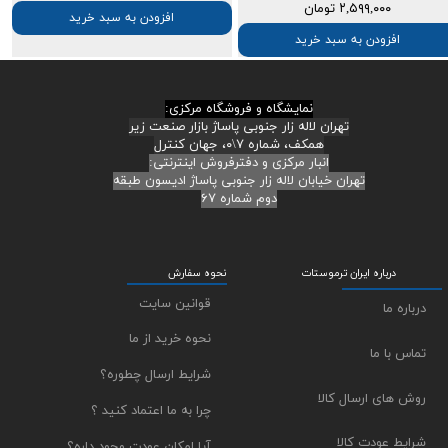
۲,۵۹۹,۰۰۰ تومان
افزودن به سبد خرید
افزودن به سبد خرید
نمایشگاه و فروشگاه مرکزی:
تهران لاله زار جنوبی پاساژ بازار صنعت زیر
همکف، شماره ۷\۰، جهان کنترل
انبار مرکزی و دفترفروش اینترنتی:
تهران خیابان لاله زار جنوبی پاساژ ادیسون طبقه
دوم شماره ۶۷
درباره ایران ترموستات
نحوه سفارش
قوانین سایت
درباره ما
نحوه خرید از ما
تماس با ما
شرایط ارسال چطوره؟
روش های ارسال کالا
چرا به ما اعتماد کنید ؟
شرایط عودت کالا
آیا امکان عودت وجود داره؟