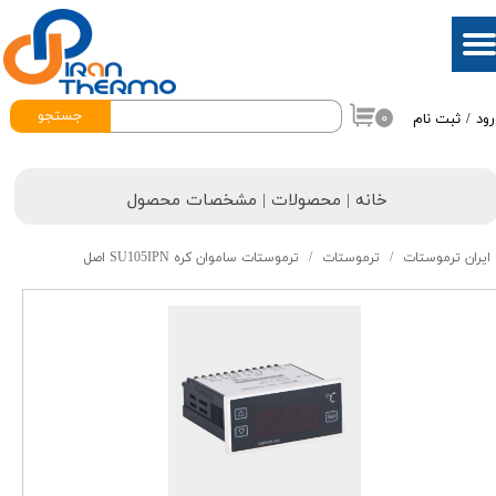
حساب کاربری من
تغییر گذر واژه
جستجو
۰
رود
/
ثبت نام
سفارشات
خروج از حساب کاربری
خانه | محصولات | مشخصات محصول
ایران ترموستات
ترموستات
ترموستات ساموان کره SU105IPN اصل