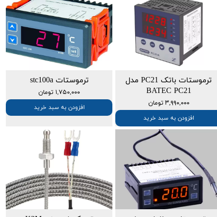
ترموستات باتک PC21 مدل
ترموستات stc100a
BATEC PC21
۱,۷۵۰,۰۰۰ تومان
۳,۹۹۰,۰۰۰ تومان
افزودن به سبد خرید
افزودن به سبد خرید