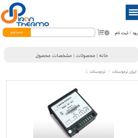
حساب کاربری من
تغییر گذر واژه
جستجو
۰
رود
/
ثبت نام
سفارشات
خروج از حساب کاربری
خانه | محصولات | مشخصات محصول
ایران ترموستات
ترموستات
ترموستات تایپ کا (K) ۲۴-۱۲ ولت ac\dc داتیس