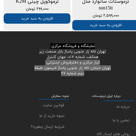
ترموستات سانوارد مدل
ترموکوپل چینی K2M
sun15ti
۲۹۹,۰۰۰ تومان
۲,۵۹۹,۰۰۰ تومان
افزودن به سبد خرید
افزودن به سبد خرید
نمایشگاه و فروشگاه مرکزی:
تهران لاله زار جنوبی پاساژ بازار صنعت زیر
همکف، شماره ۷\۰، جهان کنترل
انبار مرکزی و دفترفروش اینترنتی:
تهران خیابان لاله زار جنوبی پاساژ ادیسون طبقه
دوم شماره ۶۷
درباره ایران ترموستات
نحوه سفارش
قوانین سایت
درباره ما
نحوه خرید از ما
تماس با ما
شرایط ارسال چطوره؟
روش های ارسال کالا