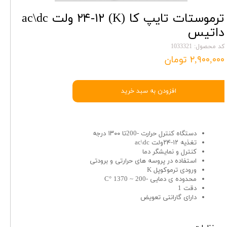
ترموستات تایپ کا (K) ۲۴-۱۲ ولت ac\dc
داتیس
کد محصول: 1033321
۲,۹۰۰,۰۰۰ تومان
افزودن به سبد خرید
دستگاه کنترل حرارت -200تا ۱۳۰۰ درجه
تغذیه ۱۲-۲۴ولت ac\dc
کنترل و نمایشگر دما
استفاده در پروسه های حرارتی و برودتی
ورودی ترموکوپل K
محدوده ی دمایی -200 ~ 1370 °C
دقت 1
دارای گارانتی تعویض