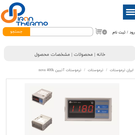
حساب کاربری من
تغییر گذر واژه
جستجو
۰
رود
/
ثبت نام
سفارشات
خروج از حساب کاربری
خانه | محصولات | مشخصات محصول
ایران ترموستات
ترموستات
ترموستات آتبین nova 400k