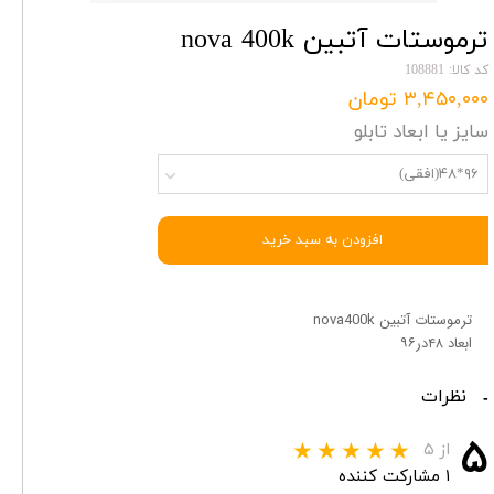
ترموستات آتبین nova 400k
کد کالا: 108881
۳,۴۵۰,۰۰۰ تومان
سایز یا ابعاد تابلو
۹۶*۴۸(افقی)
افزودن به سبد خرید
ترموستات آتبین nova400k
ابعاد ۴۸در۹۶
نظرات
۵
از ۵
۱ مشارکت کننده