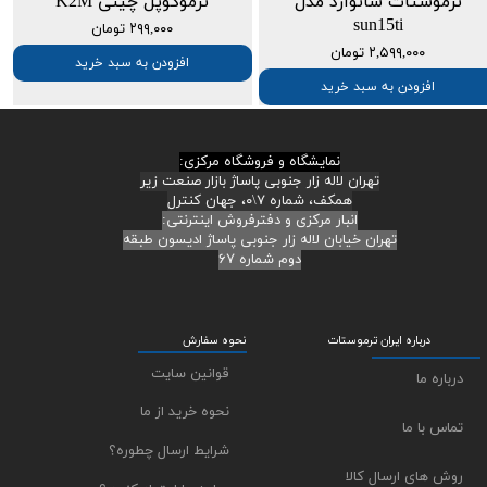
ترموستات سانوارد مدل
ترموکوپل چینی K2M
sun15ti
۲۹۹,۰۰۰ تومان
۲,۵۹۹,۰۰۰ تومان
افزودن به سبد خرید
افزودن به سبد خرید
نمایشگاه و فروشگاه مرکزی:
تهران لاله زار جنوبی پاساژ بازار صنعت زیر
همکف، شماره ۷\۰، جهان کنترل
انبار مرکزی و دفترفروش اینترنتی:
تهران خیابان لاله زار جنوبی پاساژ ادیسون طبقه
دوم شماره ۶۷
درباره ایران ترموستات
نحوه سفارش
قوانین سایت
درباره ما
نحوه خرید از ما
تماس با ما
شرایط ارسال چطوره؟
روش های ارسال کالا