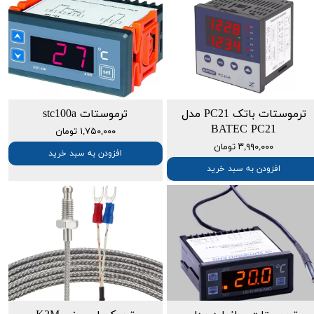
★
★
★
★
★
ترموستات باتک PC21 مدل
ترموستات stc100a
BATEC PC21
۱,۷۵۰,۰۰۰ تومان
۳,۹۹۰,۰۰۰ تومان
افزودن به سبد خرید
افزودن به سبد خرید