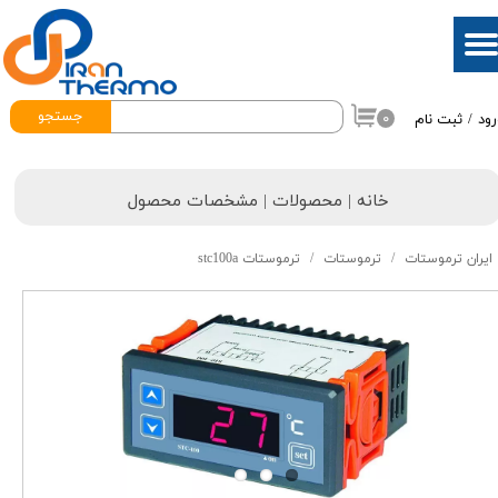
حساب کاربری من
تغییر گذر واژه
جستجو
۰
رود
/
ثبت نام
سفارشات
خروج از حساب کاربری
خانه | محصولات | مشخصات محصول
ایران ترموستات
ترموستات
ترموستات stc100a