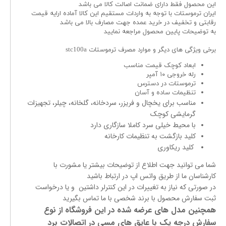
این محصول فقط دارای ضمانت اصالت کالا می باشد
ایران ترموستات با توجه به واردات مستقیم این کالا آماده ارایه قیمت
رقابتی و تخفیف در خرید عمده جهت مصارف بالا می باشد
به توضیحات پایین محصول مراجعه نمایید
برخی ویژگی های دیگر و موارد مصرف ترموستات stc100a
ابعاد کوچک قیمت مناسب
رله خروجی ۱۰ آمپر
ترموستات در دسترس
تنظیمات ساده و آسان
مناسب برای یخچال و فریزر، سردخانه، گلخانه، چیلر، تجهیزات
گرمایشی کوچک
با محیط خیلی سرد کاملا سازگاری دارد
کلید بازگشت به تنظیمات کارخانه
کلید ریکاوری
شما می توانید جهت اطلاع از توضیحات بیشتر یا مشورت با
کارشناسان ما از طریق واتس اپ در ارتباط باشید
در صورتی که نیاز به تغییرات در این کنترلر داشتین و یا درخواست
ثبت سفارش محصول با برند شخصی با ما تماس بگیرید
همچنین مدل های عرضه شده در این فروشگاه از نوع
سفارش درجه یک با عایق های مسی در اتصالات برد