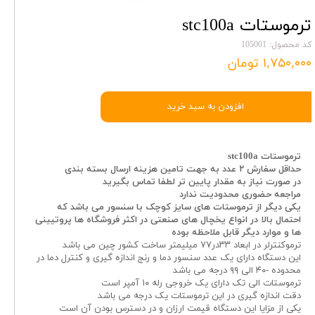
ترموستات stc100a
کد محصول: 105001
۱,۷۵۰,۰۰۰ تومان
افزودن به سبد خرید
ترموستات stc100a
حداقل سفارش ۲ عدد به جهت تامین هزینه ارسال بسته بندی
در صورت نیاز به مقدار پایین تر لطفا تماس بگیرید
مراجعه حضوری محدودیت ندارد
یکی دیگر از ترموستات های سایز کوچک با سنسور می باشد که
احتمال بالا در انواع یخچال های صنعتی در اکثر فروشگاه ها پروتیینی
ها و موارد دیگر قابل ملاحظه بوده
ترموکنترلر در ابعاد ۳۳در۷۷ میلیمتر ساخت کشور چین می باشد
این دستگاه دارای یک عدد سنسور دما و رنج اندازه گیری و کنترل دما در
محدوده -۴۰ الی ۹۹ درجه می باشد
ترموستات الی تک دارای یک خروجی رله ۱۰ آمپر است
دقت اندازه گیری در این ترموستات یک درجه می باشد
یکی از مزایا این دستگاه قیمت ارزان و در دسترس بودن آن است