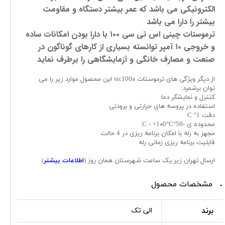
الکترونیکی می باشد که عمر بیشتر دستگاه و مقاومت
بیشتر را دارا می باشد
ترموستات چینی اس تی سی ۱۰۰ با دارا بودن امکانات ساده
و خروجی ۱۰ آمپر توانسته بسیاری از کارهای گوناگون در
صنعت و مصارف خانگی و آزمایشگاهی را برطرف نماید
از دیگر ویژگی های ترموستات stc100a این محصول موارد زیر را می
توان برشمرد:
کنترل و نمایشگر دما
استفاده در پروسه های حرارتی و برودتی
دقت 1° C
محدوده ی -50°C - +1۰0°C
مجهز به رله با امکان برنامه ریزی در 4 حالت
قابلیت برنامه ریزی زمانی رله
ارسال تهران زیر یک ساعت شهرستان همان روز (
اطلاعات بیشتر
)
مشخصات محصول
برند
الی تک