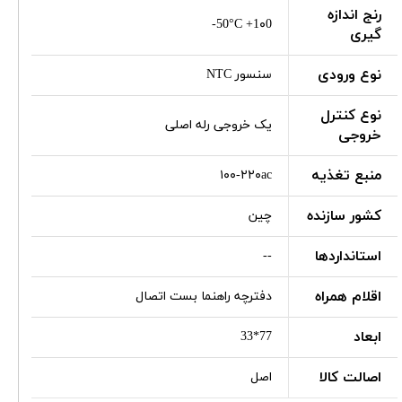
رنج اندازه
50°C +1۰0-
گیری
نوع ورودی
سنسور NTC
نوع کنترل
یک خروجی رله اصلی
خروجی
منبع تغذیه
۱۰۰-۲۲۰ac
کشور سازنده
چین
استانداردها
--
اقلام همراه
دفترچه راهنما بست اتصال
ابعاد
77*33
اصالت کالا
اصل