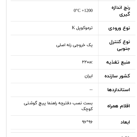
رنج اندازه
0°C +1200
گیری
نوع ورودی
ترموکوپل K
نوع کنترل
یک خروجی رله اصلی
جنوبی
منبع تغذیه
۲۲۰ac
کشور سازنده
ایران
استانداردها
--
بست نصب دفترچه راهنما پیچ گوشتی
اقلام همراه
کوچک
ابعاد
۹۶*۹۶