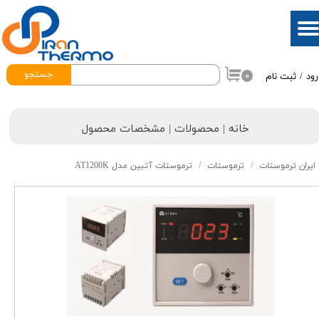
حساب کاربری من
تغییر گذر واژه
جستجو
۰
رود
/
ثبت نام
سفارشات
خروج از حساب کاربری
خانه | محصولات | مشخصات محصول
ایران ترموستات
ترموستات
ترموستات آتبین مدل AT1200K