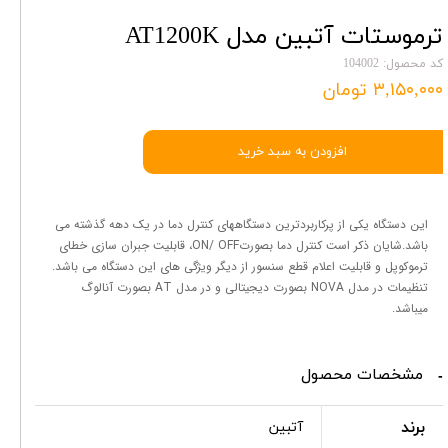
ترموستات آتبین مدل AT1200K
کد محصول: 104002
۳,۱۵۰,۰۰۰ تومان
افزودن به سبد خرید
این دستگاه یکی از پرکاربردترین دستگاههای کنترل دما در یک دهه گذشته می
باشد.شایان ذکر است کنترل دما بصورتON/ OFF، قابلیت جبران سازی خطای
ترموکوپل و قابلیت اعلام قطع سنسور از دیگر ویژگی های این دستگاه می باشد.
تنظیمات در مدل NOVA بصورت دیجیتالی و در مدل AT بصورت آنالوگ
میباشد.
مشخصات محصول
برند
آتبین