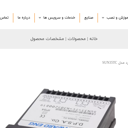
موزش و نصب
صنایع
خدمات و سرویس ها
درباره‌ ما
تماس ب
نصب در محل
تعمیرات تخصصی
خانه | محصولات | مشخصات محصول
تی
ویدیو آموزشی
ترموکوپل و سرویس سفارشی
درخواست مشاوره تخصصی
 SUN35TC
سفارش محصولات با برند شما
اجرای پروژه اختصاصی
محصولات دست دوم