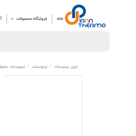
خانه
فروشگاه محصولات
آ
ترموستات
کنترلرهای ورودی خروجی مول
ترموکوپل و سنسوردما
ایران ترموستات
ترموستات
ترموستات سانوارد مدل
دیتا لاگر و رکوردر
ولت متر آمپر متر
دورسنج سرعت سنج
رطوبت سنج
فشار سنج وزن سنج
شمارشگر و تایمر دیجیتال