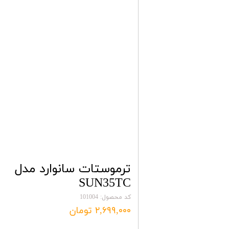
ترمومتر لیزری
سنسور های صنعتی
کابل و سیم های رابط ترموکو
کنترل فاز و تایمر
کنتاکتور و رله الکترونیکی
ترموستات سانوارد مدل
SUN35TC
کد محصول: 101004
۲,۶۹۹,۰۰۰ تومان