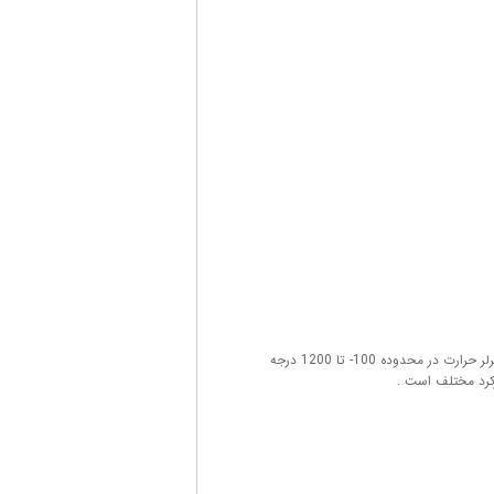
سيستم کنترل حرارت خاص ترموکوپل K- type با نمايشگر تک رديفه - يک سيستم کنترلر حرارت در محدوده 100- تا 1200 درجه