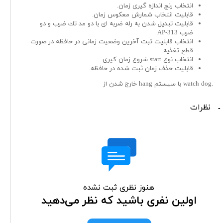
انتخاب رنج اندازه گیری زمان.
قابليت انتخاب شمارش معكوس زمان.
قابليت تبديل شدن به رله ضربه اى با دو مد تك ضرب و دو
ضرب AP-313
انتخاب قابليت ثبت آخرين وضعيت زمانى در حافظه در صورت
قطع تغذيه.
انتخاب نوع start شروع زمان كيرى.
قابليت حذف زمان ثبت شده در حافظه.
.watch dog با سيستم hang خارج شدن از
نظرات
هنوز نظری ثبت نشده
اولین نفری باشید که نظر می‌دهید