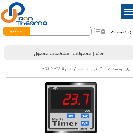
حساب کاربری من
تغییر گذر واژه
جستجو
۰
رود
/
ثبت نام
سفارشات
خروج از حساب کاربری
خانه | محصولات | مشخصات محصول
ایران ترموستات
آرمنیان
تایمر آرمنیان AD310-AP310