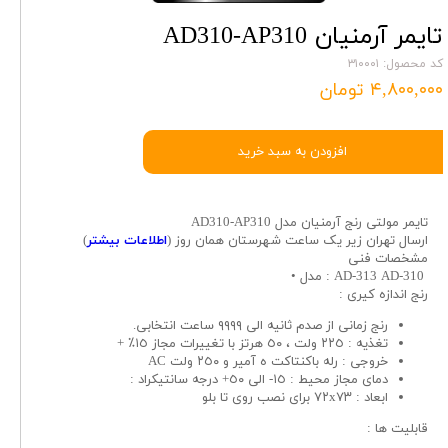
تایمر آرمنیان AD310-AP310
کد محصول: ۳۱۰۰۰۱
۴,۸۰۰,۰۰۰ تومان
افزودن به سبد خرید
تایمر مولتی رنج آرمنیان مدل AD310-AP310
ارسال تهران زیر یک ساعت شهرستان همان روز (
اطلاعات بیشتر
)
مشخصات فنى
AD-313 AD-310 : مدل •
رنج اندازه كيرى :
رنج زمانى از صدم ثانيه الى ٩٩٩٩ ساعت انتخابى.
تغذيه : ٢٢٥ ولت ، ٥٠ هرتز با تغييرات مجاز ١٥٪ +
خروجى : رله باكنتاكت ه آمير و ٢٥٠ ولت AC
دماى مجاز محيط : ١٥- الى ٥٠+ درجه سانتيكراد :
ابعاد : ٧٢x٧٣ براى نصب روى تا بلو
قابليت ها :