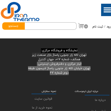
حساب کاربری من
تغییر گذر واژه
جستجو
۰
رود
/
ثبت نام
سفارشات
خروج از حساب کاربری
نمایشگاه و فروشگاه مرکزی:
تهران لاله زار جنوبی پاساژ بازار صنعت زیر
همکف، شماره ۷\۰، جهان کنترل
انبار مرکزی و دفترفروش اینترنتی:
تهران خیابان لاله زار جنوبی پاساژ ادیسون طبقه
دوم شماره ۶۷
درباره ایران ترموستات
نحوه سفارش
قوانین سایت
درباره ما
نحوه خرید از ما